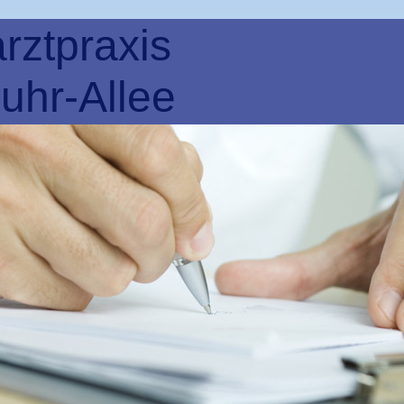
rztpraxis
uhr-Allee