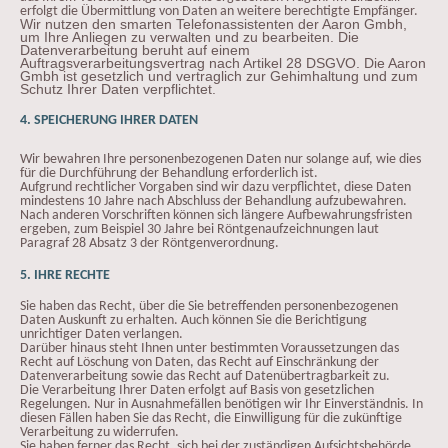
erfolgt die Übermittlung von Daten an weitere berechtigte Empfänger.
Wir nutzen den smarten Telefonassistenten der Aaron Gmbh,
um Ihre Anliegen zu verwalten und zu bearbeiten. Die
Datenverarbeitung beruht auf einem
Auftragsverarbeitungsvertrag nach Artikel 28 DSGVO. Die Aaron
Gmbh ist gesetzlich und vertraglich zur Gehimhaltung und zum
Schutz Ihrer Daten verpflichtet.
4. SPEICHERUNG IHRER DATEN
Wir bewahren Ihre personenbezogenen Daten nur solange auf, wie dies
für die Durchführung der Behandlung erforderlich ist.
Aufgrund rechtlicher Vorgaben sind wir dazu verpflichtet, diese Daten
mindestens 10 Jahre nach Abschluss der Behandlung aufzubewahren.
Nach anderen Vorschriften können sich längere Aufbewahrungsfristen
ergeben, zum Beispiel 30 Jahre bei Röntgenaufzeichnungen laut
Paragraf 28 Absatz 3 der Röntgenverordnung.
5. IHRE RECHTE
Sie haben das Recht, über die Sie betreffenden personenbezogenen
Daten Auskunft zu erhalten. Auch können Sie die Berichtigung
unrichtiger Daten verlangen.
Darüber hinaus steht Ihnen unter bestimmten Voraussetzungen das
Recht auf Löschung von Daten, das Recht auf Einschränkung der
Datenverarbeitung sowie das Recht auf Datenübertragbarkeit zu.
Die Verarbeitung Ihrer Daten erfolgt auf Basis von gesetzlichen
Regelungen. Nur in Ausnahmefällen benötigen wir Ihr Einverständnis. In
diesen Fällen haben Sie das Recht, die Einwilligung für die zukünftige
Verarbeitung zu widerrufen.
Sie haben ferner das Recht, sich bei der zuständigen Aufsichtsbehörde