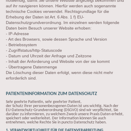
notwendig, damit Sie unsere Website angezeigt bekommen und
auf ihr navigieren können. Hierfür werden auch sogenannte
technische Cookies verwendet. Rechtsgrundlage für die
Erhebung der Daten ist Art. 6 Abs. 1 f) EU-
Datenschutzgrundverordnung. Im einzelnen werden folgende
Daten beim Besuch unserer Website erhoben:
- IP-Adresse
- Art des Browsers, sowie dessen Sprache und Version
- Betriebssystem
- Zugriffstatus/http-Statuscode
- Datum und Uhrzeit der Anfrage und Zeitzone
- Inhalt der Anforderung und Website von der sie kommt
- Übertragene Datenmenge
Die Löschung dieser Daten erfolgt, wenn diese nicht mehr
erforderlich sind.
PATIENTENINFORMATION ZUM DATENSCHUTZ
Sehr geehrte Patientin, sehr geehrter Patient,
der Schutz Ihrer personenbezogenen Daten ist uns wichtig. Nach der
EU-Datenschutz-Grundverordnung (DSGVO) sind wir verpflichtet, Sie
darüber zu informieren, zu welchem Zweck unsere Praxis Daten erhebt,
speichert oder weiterleitet. Der Information können Sie auch
entnehmen, welche Rechte Sie in puncto Datenschutz haben.
1. VERANTWORTLICHKEIT FÜR DIE DATENVERARBEITUNG